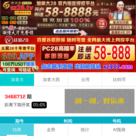
加拿大
加拿大西
台湾
比特币
2
4
9
15
3466712
期
+
+
=
距离下期开奖
01
:
04
大
单
期号
时间
号码
4+4+4=
12
结果
走势
统计
AI预测
3466711
08-07 23:24:00