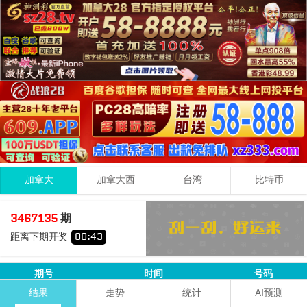
加拿大
加拿大西
台湾
比特币
0
9
4
13
3467135
期
+
+
=
距离下期开奖
00
:
42
小
单
期号
时间
号码
3+2+2=
07
结果
走势
统计
AI预测
3467134
08-09 00:37:30